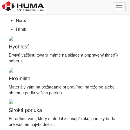
Predaj hutníckeho a nerezového materiálu
Toggl
Oceľ
navig
Nerez
Hliník
Rýchlosť
Drvivú väčšinu tovaru máme na sklade a pripravený ihneď k
odberu.
Flexibilita
Materiály vám na požiadanie pripravíme, narežeme alebo
ohneme podľa vašich potrieb.
Široká ponuka
Poradíme vám, ktorý materiál z našej širokej ponuky bude
pre vás ten najvhodnejší.