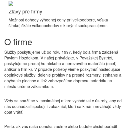
Zľavy pre firmy
Možnosť dohody výhodnej ceny pri veľkoodbere, vďaka
širokej škále veľkoobchodov s ktorými spolupracujeme.
O firme
Služby poskytujeme už od roku 1997, kedy bola firma založená
Pavlom Hozdekom. V našej právádzke, v Považskej Bystrici,
poskytujeme predaj hutníckeho a nerezového materiálu (oceľ,
antikor a hliník). V prípade potreby vieme poskytnúť nasledujúce
doplnkové služby: delenie profilov na presné rozmery, strihanie a
ohýbanie plechov a tiež zabezpečíme dopravu materiálu na
miesto určené zákazníkom.
Vždy sa snažíme v maximálnej miere vychádzat v ústrety, aby od
nás odchádzali spokojní zákazníci, ktorí sa k nám neváhajú vždy
opät vrátiť.
Preto, ak vás naša ponuka zaujme alebo budete chciet poradit