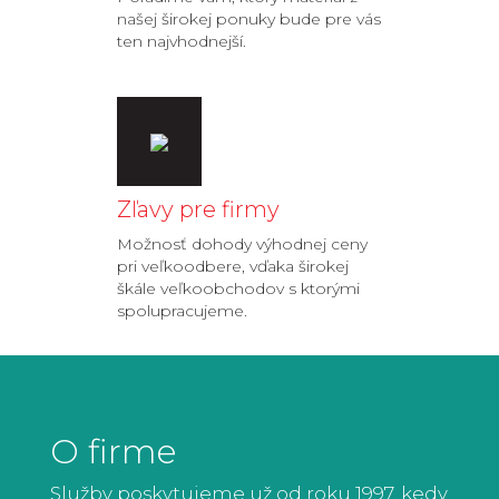
našej širokej ponuky bude pre vás
ten najvhodnejší.
Zľavy pre firmy
Možnosť dohody výhodnej ceny
pri veľkoodbere, vďaka širokej
škále veľkoobchodov s ktorými
spolupracujeme.
O firme
Služby poskytujeme už od roku 1997, kedy