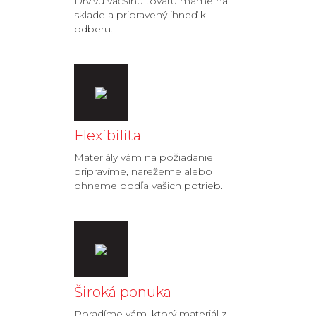
Drvivú väčšinu tovaru máme na
sklade a pripravený ihneď k
odberu.
Flexibilita
Materiály vám na požiadanie
pripravíme, narežeme alebo
ohneme podľa vašich potrieb.
Široká ponuka
Poradíme vám, ktorý materiál z