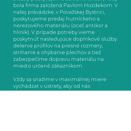
bola firma založená Pavlom Hozdekom. V
našej právádzke, v Považskej Bystrici,
poskytujeme predaj hutníckeho a
nerezového materiálu (oceľ, antikor a
hliník). V prípade potreby vieme
poskytnúť nasledujúce doplnkové služby:
delenie profilov na presné rozmery,
strihanie a ohýbanie plechov a tiež
zabezpečíme dopravu materiálu na
miesto určené zákazníkom.
Vždy sa snažíme v maximálnej miere
vychádzat v ústrety, aby od nás
odchádzali spokojní zákazníci, ktorí sa k
nám neváhajú vždy opät vrátiť.
Preto, ak vás naša ponuka zaujme alebo
budete chciet poradit ohľadom
firemných produktov, radi vás privítame a