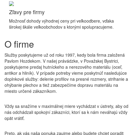
Zľavy pre firmy
Možnosť dohody výhodnej ceny pri veľkoodbere, vďaka
širokej škále veľkoobchodov s ktorými spolupracujeme.
O firme
Služby poskytujeme už od roku 1997, kedy bola firma založená
Pavlom Hozdekom. V našej právádzke, v Považskej Bystrici,
poskytujeme predaj hutníckeho a nerezového materiálu (oceľ,
antikor a hliník). V prípade potreby vieme poskytnúť nasledujúce
doplnkové služby: delenie profilov na presné rozmery, strihanie a
ohýbanie plechov a tiež zabezpečíme dopravu materiálu na
miesto určené zákazníkom.
Vždy sa snažíme v maximálnej miere vychádzat v ústrety, aby od
nás odchádzali spokojní zákazníci, ktorí sa k nám neváhajú vždy
opät vrátiť.
Preto, ak vás naša ponuka zaujme alebo budete chciet poradit