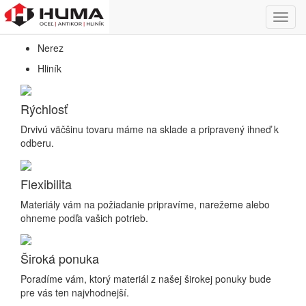
Predaj hutníckeho a nerezového materiálu
Toggl
Oceľ
navig
Nerez
Hliník
Rýchlosť
Drvivú väčšinu tovaru máme na sklade a pripravený ihneď k
odberu.
Flexibilita
Materiály vám na požiadanie pripravíme, narežeme alebo
ohneme podľa vašich potrieb.
Široká ponuka
Poradíme vám, ktorý materiál z našej širokej ponuky bude
pre vás ten najvhodnejší.