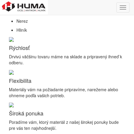
Predaj hutníckeho a nerezového materiálu
Toggl
Oceľ
navig
Nerez
Hliník
Rýchlosť
Drvivú väčšinu tovaru máme na sklade a pripravený ihneď k
odberu.
Flexibilita
Materiály vám na požiadanie pripravíme, narežeme alebo
ohneme podľa vašich potrieb.
Široká ponuka
Poradíme vám, ktorý materiál z našej širokej ponuky bude
pre vás ten najvhodnejší.