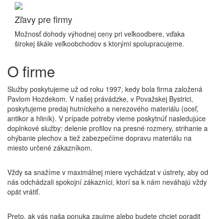
Zľavy pre firmy
Možnosť dohody výhodnej ceny pri veľkoodbere, vďaka
širokej škále veľkoobchodov s ktorými spolupracujeme.
O firme
Služby poskytujeme už od roku 1997, kedy bola firma založená
Pavlom Hozdekom. V našej právádzke, v Považskej Bystrici,
poskytujeme predaj hutníckeho a nerezového materiálu (oceľ,
antikor a hliník). V prípade potreby vieme poskytnúť nasledujúce
doplnkové služby: delenie profilov na presné rozmery, strihanie a
ohýbanie plechov a tiež zabezpečíme dopravu materiálu na
miesto určené zákazníkom.
Vždy sa snažíme v maximálnej miere vychádzat v ústrety, aby od
nás odchádzali spokojní zákazníci, ktorí sa k nám neváhajú vždy
opät vrátiť.
Preto, ak vás naša ponuka zaujme alebo budete chciet poradit