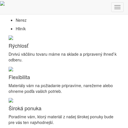
Predaj hutníckeho a nerezového materiálu
Toggl
Oceľ
navig
Nerez
Hliník
Rýchlosť
Drvivú väčšinu tovaru máme na sklade a pripravený ihneď k
odberu.
Flexibilita
Materiály vám na požiadanie pripravíme, narežeme alebo
ohneme podľa vašich potrieb.
Široká ponuka
Poradíme vám, ktorý materiál z našej širokej ponuky bude
pre vás ten najvhodnejší.