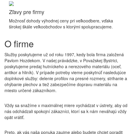
Zľavy pre firmy
Možnosť dohody výhodnej ceny pri veľkoodbere, vďaka
širokej škále veľkoobchodov s ktorými spolupracujeme.
O firme
Služby poskytujeme už od roku 1997, kedy bola firma založená
Pavlom Hozdekom. V našej právádzke, v Považskej Bystrici,
poskytujeme predaj hutníckeho a nerezového materiálu (oceľ,
antikor a hliník). V prípade potreby vieme poskytnúť nasledujúce
doplnkové služby: delenie profilov na presné rozmery, strihanie a
ohýbanie plechov a tiež zabezpečíme dopravu materiálu na
miesto určené zákazníkom.
Vždy sa snažíme v maximálnej miere vychádzat v ústrety, aby od
nás odchádzali spokojní zákazníci, ktorí sa k nám neváhajú vždy
opät vrátiť.
Preto, ak vás naša ponuka zaujme alebo budete chciet poradit