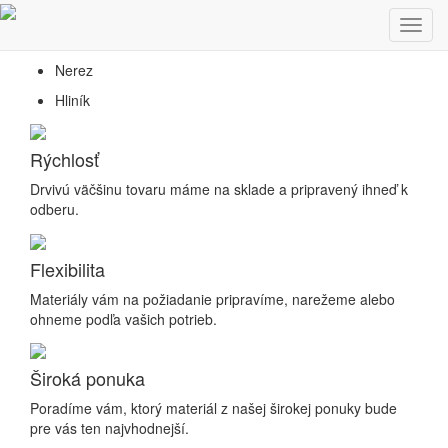
Predaj hutníckeho a nerezového materiálu
Toggl
Oceľ
navig
Nerez
Hliník
Rýchlosť
Drvivú väčšinu tovaru máme na sklade a pripravený ihneď k
odberu.
Flexibilita
Materiály vám na požiadanie pripravíme, narežeme alebo
ohneme podľa vašich potrieb.
Široká ponuka
Poradíme vám, ktorý materiál z našej širokej ponuky bude
pre vás ten najvhodnejší.