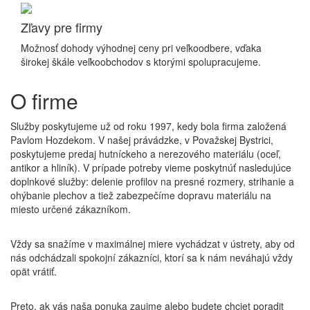
Zľavy pre firmy
Možnosť dohody výhodnej ceny pri veľkoodbere, vďaka
širokej škále veľkoobchodov s ktorými spolupracujeme.
O firme
Služby poskytujeme už od roku 1997, kedy bola firma založená
Pavlom Hozdekom. V našej právádzke, v Považskej Bystrici,
poskytujeme predaj hutníckeho a nerezového materiálu (oceľ,
antikor a hliník). V prípade potreby vieme poskytnúť nasledujúce
doplnkové služby: delenie profilov na presné rozmery, strihanie a
ohýbanie plechov a tiež zabezpečíme dopravu materiálu na
miesto určené zákazníkom.
Vždy sa snažíme v maximálnej miere vychádzat v ústrety, aby od
nás odchádzali spokojní zákazníci, ktorí sa k nám neváhajú vždy
opät vrátiť.
Preto, ak vás naša ponuka zaujme alebo budete chciet poradit