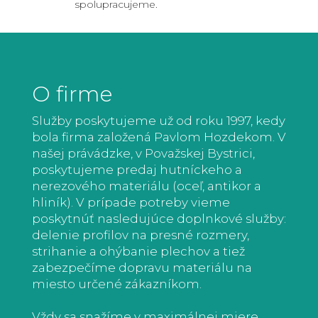
spolupracujeme.
O firme
Služby poskytujeme už od roku 1997, kedy
bola firma založená Pavlom Hozdekom. V
našej právádzke, v Považskej Bystrici,
poskytujeme predaj hutníckeho a
nerezového materiálu (oceľ, antikor a
hliník). V prípade potreby vieme
poskytnúť nasledujúce doplnkové služby:
delenie profilov na presné rozmery,
strihanie a ohýbanie plechov a tiež
zabezpečíme dopravu materiálu na
miesto určené zákazníkom.
Vždy sa snažíme v maximálnej miere