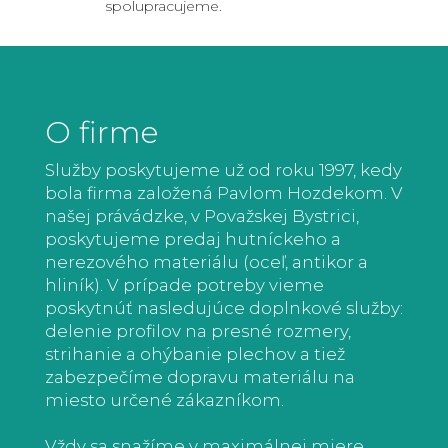
spolupracujeme.
O firme
Služby poskytujeme už od roku 1997, kedy
bola firma založená Pavlom Hozdekom. V
našej právádzke, v Považskej Bystrici,
poskytujeme predaj hutníckeho a
nerezového materiálu (oceľ, antikor a
hliník). V prípade potreby vieme
poskytnúť nasledujúce doplnkové služby:
delenie profilov na presné rozmery,
strihanie a ohýbanie plechov a tiež
zabezpečíme dopravu materiálu na
miesto určené zákazníkom.
Vždy sa snažíme v maximálnej miere