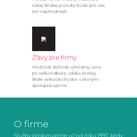
našej širokej ponuky bude pre vás
ten najvhodnejší.
Zľavy pre firmy
Možnosť dohody výhodnej ceny
pri veľkoodbere, vďaka širokej
škále veľkoobchodov s ktorými
spolupracujeme.
O firme
Služby poskytujeme už od roku 1997, kedy