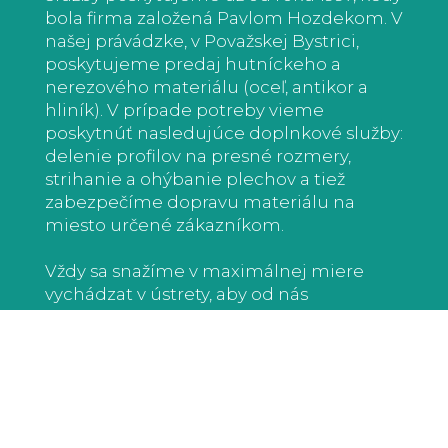
bola firma založená Pavlom Hozdekom. V
našej právádzke, v Považskej Bystrici,
poskytujeme predaj hutníckeho a
nerezového materiálu (oceľ, antikor a
hliník). V prípade potreby vieme
poskytnúť nasledujúce doplnkové služby:
delenie profilov na presné rozmery,
strihanie a ohýbanie plechov a tiež
zabezpečíme dopravu materiálu na
miesto určené zákazníkom.
Vždy sa snažíme v maximálnej miere
vychádzat v ústrety, aby od nás
odchádzali spokojní zákazníci, ktorí sa k
nám neváhajú vždy opät vrátiť.
Preto, ak vás naša ponuka zaujme alebo
budete chciet poradit ohľadom
firemných produktov, radi vás privítame a