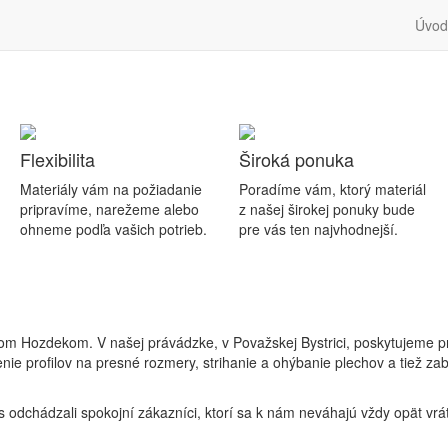
Úvod
Flexibilita
Široká ponuka
Materiály vám na požiadanie
Poradíme vám, ktorý materiál
pripravíme, narežeme alebo
z našej širokej ponuky bude
ohneme podľa vašich potrieb.
pre vás ten najvhodnejší.
m Hozdekom. V našej právádzke, v Považskej Bystrici, poskytujeme pred
enie profilov na presné rozmery, strihanie a ohýbanie plechov a tiež 
odchádzali spokojní zákazníci, ktorí sa k nám neváhajú vždy opät vrát