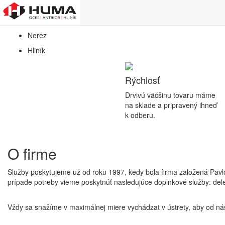
Predaj hutníckeho a nerezového materiálu
Oceľ
Nerez
Hliník
Rýchlosť
Drvivú väčšinu tovaru máme
na sklade a pripravený ihneď
k odberu.
O firme
Služby poskytujeme už od roku 1997, kedy bola firma založená Pavlo
prípade potreby vieme poskytnúť nasledujúce doplnkové služby: del
Vždy sa snažíme v maximálnej miere vychádzat v ústrety, aby od nás 