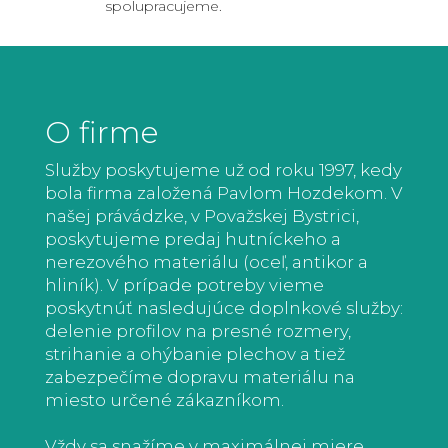
spolupracujeme.
O firme
Služby poskytujeme už od roku 1997, kedy
bola firma založená Pavlom Hozdekom. V
našej právádzke, v Považskej Bystrici,
poskytujeme predaj hutníckeho a
nerezového materiálu (oceľ, antikor a
hliník). V prípade potreby vieme
poskytnúť nasledujúce doplnkové služby:
delenie profilov na presné rozmery,
strihanie a ohýbanie plechov a tiež
zabezpečíme dopravu materiálu na
miesto určené zákazníkom.
Vždy sa snažíme v maximálnej miere