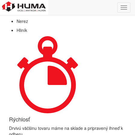
Predaj hutníckeho a nerezového materiálu
Toggl
Oceľ
navig
Nerez
Hliník
Rýchlosť
Drvivú väčšinu tovaru máme na sklade a pripravený ihneď k
odberu.