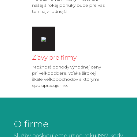
našej širokej ponuky bude pre vás
ten najvhodnejší.
Zľavy pre firmy
Možnosť dohody výhodnej ceny
pri veľkoodbere, vďaka širokej
škále veľkoobchodov s ktorými
spolupracujeme.
O firme
Služby poskytujeme už od roku 1997, kedy