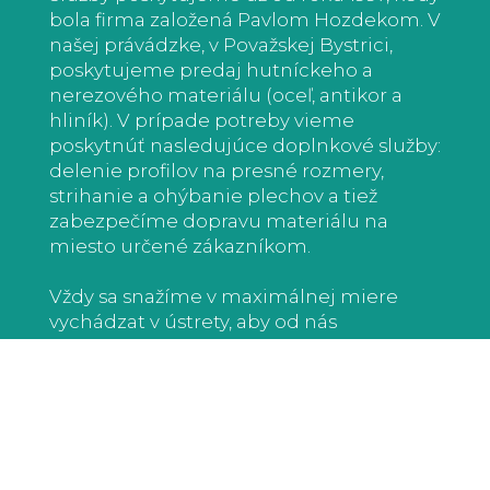
bola firma založená Pavlom Hozdekom. V
našej právádzke, v Považskej Bystrici,
poskytujeme predaj hutníckeho a
nerezového materiálu (oceľ, antikor a
hliník). V prípade potreby vieme
poskytnúť nasledujúce doplnkové služby:
delenie profilov na presné rozmery,
strihanie a ohýbanie plechov a tiež
zabezpečíme dopravu materiálu na
miesto určené zákazníkom.
Vždy sa snažíme v maximálnej miere
vychádzat v ústrety, aby od nás
odchádzali spokojní zákazníci, ktorí sa k
nám neváhajú vždy opät vrátiť.
Preto, ak vás naša ponuka zaujme alebo
budete chciet poradit ohľadom
firemných produktov, radi vás privítame a