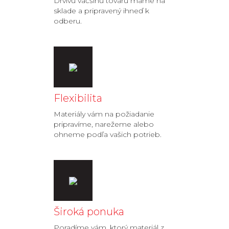
Drvivú väčšinu tovaru máme na
sklade a pripravený ihneď k
odberu.
Flexibilita
Materiály vám na požiadanie
pripravíme, narežeme alebo
ohneme podľa vašich potrieb.
Široká ponuka
Poradíme vám, ktorý materiál z