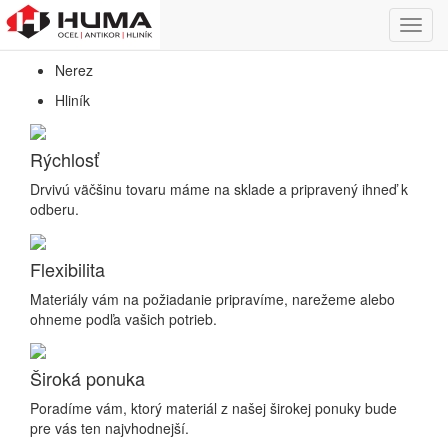
Predaj hutníckeho a nerezového materiálu
Toggl
Oceľ
navig
Nerez
Hliník
Rýchlosť
Drvivú väčšinu tovaru máme na sklade a pripravený ihneď k
odberu.
Flexibilita
Materiály vám na požiadanie pripravíme, narežeme alebo
ohneme podľa vašich potrieb.
Široká ponuka
Poradíme vám, ktorý materiál z našej širokej ponuky bude
pre vás ten najvhodnejší.