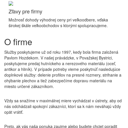
Zľavy pre firmy
Možnosť dohody výhodnej ceny pri veľkoodbere, vďaka
širokej škále veľkoobchodov s ktorými spolupracujeme.
O firme
Služby poskytujeme už od roku 1997, kedy bola firma založená
Pavlom Hozdekom. V našej právádzke, v Považskej Bystrici,
poskytujeme predaj hutníckeho a nerezového materiálu (oceľ,
antikor a hliník). V prípade potreby vieme poskytnúť nasledujúce
doplnkové služby: delenie profilov na presné rozmery, strihanie a
ohýbanie plechov a tiež zabezpečíme dopravu materiálu na
miesto určené zákazníkom.
Vždy sa snažíme v maximálnej miere vychádzat v ústrety, aby od
nás odchádzali spokojní zákazníci, ktorí sa k nám neváhajú vždy
opät vrátiť.
Preto, ak vás naša ponuka zaujme alebo budete chciet poradit