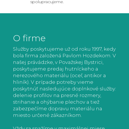
spolupracujeme.
O firme
Služby poskytujeme už od roku 1997, kedy
bola firma založená Pavlom Hozdekom. V
našej právádzke, v Považskej Bystrici,
poskytujeme predaj hutníckeho a
nerezového materiálu (oceľ, antikor a
hliník). V prípade potreby vieme
poskytnúť nasledujúce doplnkové služby:
delenie profilov na presné rozmery,
strihanie a ohýbanie plechov a tiež
zabezpečíme dopravu materiálu na
miesto určené zákazníkom.
Vždy sa snažíme v maximálnej miere