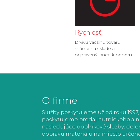
Rýchlosť
Drvivú väčšinu tovaru
máme na sklade a
pripravený ihneď k odberu.
O firme
Služby poskytujeme už od roku 1997,
poskytujeme predaj hutníckeho a ner
nasledujúce doplnkové služby: delen
dopravu materiálu na miesto určen