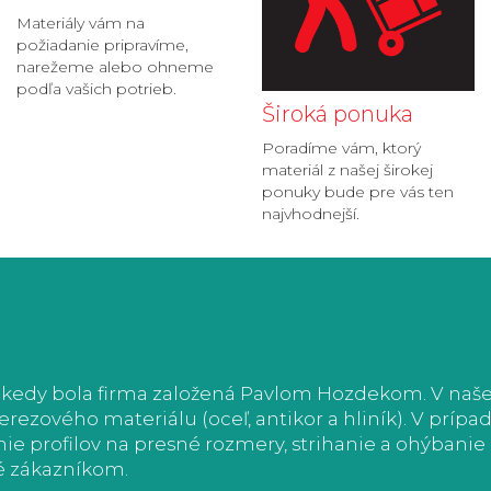
Materiály vám na
požiadanie pripravíme,
narežeme alebo ohneme
podľa vašich potrieb.
Široká ponuka
Poradíme vám, ktorý
materiál z našej širokej
ponuky bude pre vás ten
najvhodnejší.
 kedy bola firma založená Pavlom Hozdekom. V našej 
ezového materiálu (oceľ, antikor a hliník). V príp
ie profilov na presné rozmery, strihanie a ohýbani
é zákazníkom.