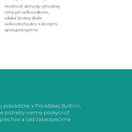
Možnosť dohody výhodnej
ceny pri veľkoodbere,
vďaka širokej škále
veľkoobchodov s ktorými
spolupracujeme.
právádzke, v Považskej Bystrici,
ade potreby vieme poskytnúť
e plechov a tiež zabezpečíme