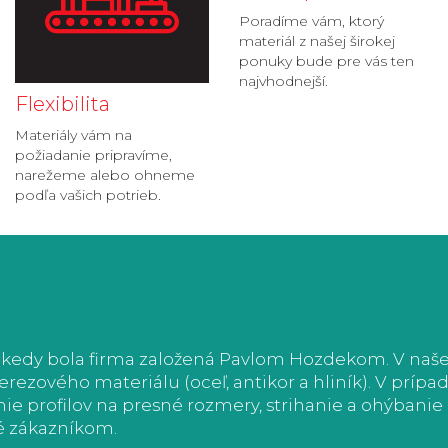
Poradíme vám, ktorý
materiál z našej širokej
ponuky bude pre vás ten
najvhodnejší.
Flexibilita
Materiály vám na
požiadanie pripravíme,
narežeme alebo ohneme
podľa vašich potrieb.
 kedy bola firma založená Pavlom Hozdekom. V našej 
ezového materiálu (oceľ, antikor a hliník). V príp
ie profilov na presné rozmery, strihanie a ohýbani
é zákazníkom.