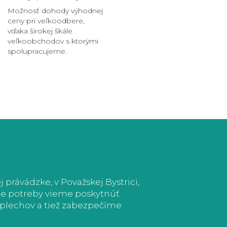
Možnosť dohody výhodnej
ceny pri veľkoodbere,
vďaka širokej škále
veľkoobchodov s ktorými
spolupracujeme.
právádzke, v Považskej Bystrici,
ade potreby vieme poskytnúť
e plechov a tiež zabezpečíme