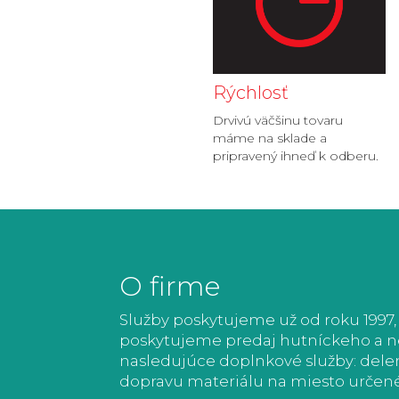
Rýchlosť
Drvivú väčšinu tovaru
máme na sklade a
pripravený ihneď k odberu.
O firme
Služby poskytujeme už od roku 1997,
poskytujeme predaj hutníckeho a ner
nasledujúce doplnkové služby: delen
dopravu materiálu na miesto určen