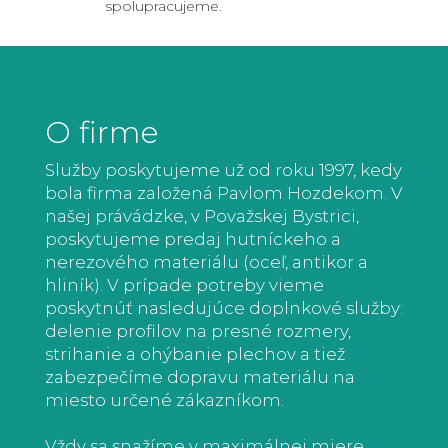
spolupracujeme.
O firme
Služby poskytujeme už od roku 1997, kedy
bola firma založená Pavlom Hozdekom. V
našej právádzke, v Považskej Bystrici,
poskytujeme predaj hutníckeho a
nerezového materiálu (oceľ, antikor a
hliník). V prípade potreby vieme
poskytnúť nasledujúce doplnkové služby:
delenie profilov na presné rozmery,
strihanie a ohýbanie plechov a tiež
zabezpečíme dopravu materiálu na
miesto určené zákazníkom.
Vždy sa snažíme v maximálnej miere