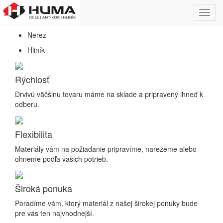
Predaj hutníckeho a nerezového materiálu
Toggl
Oceľ
navig
Nerez
Hliník
Rýchlosť
Drvivú väčšinu tovaru máme na sklade a pripravený ihneď k
odberu.
Flexibilita
Materiály vám na požiadanie pripravíme, narežeme alebo
ohneme podľa vašich potrieb.
Široká ponuka
Poradíme vám, ktorý materiál z našej širokej ponuky bude
pre vás ten najvhodnejší.