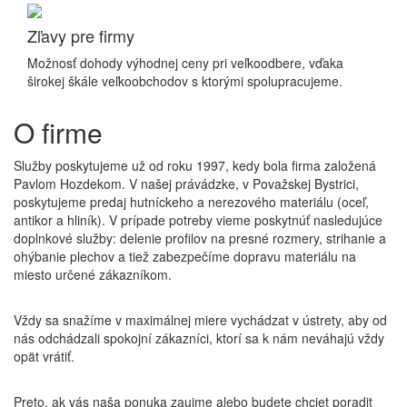
Zľavy pre firmy
Možnosť dohody výhodnej ceny pri veľkoodbere, vďaka
širokej škále veľkoobchodov s ktorými spolupracujeme.
O firme
Služby poskytujeme už od roku 1997, kedy bola firma založená
Pavlom Hozdekom. V našej právádzke, v Považskej Bystrici,
poskytujeme predaj hutníckeho a nerezového materiálu (oceľ,
antikor a hliník). V prípade potreby vieme poskytnúť nasledujúce
doplnkové služby: delenie profilov na presné rozmery, strihanie a
ohýbanie plechov a tiež zabezpečíme dopravu materiálu na
miesto určené zákazníkom.
Vždy sa snažíme v maximálnej miere vychádzat v ústrety, aby od
nás odchádzali spokojní zákazníci, ktorí sa k nám neváhajú vždy
opät vrátiť.
Preto, ak vás naša ponuka zaujme alebo budete chciet poradit