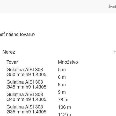
Úvod
osť nášho tovaru?
Nerez
H
Tovar
Množstvo
Guľatina AISI 303
5 m
Ø50 mm h9 1.4305
6 m
Guľatina AISI 303
9 m
Ø45 mm h9 1.4305
9 m
Guľatina AISI 303
Ø40 mm h9 1.4305
78 m
Guľatina AISI 303
106 m
Ø35 mm h9 1.4305
112 m