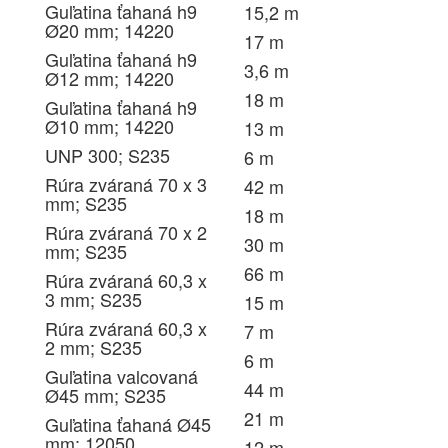
Guľatina ťahaná h9
15,2 m
Ø20 mm; 14220
17 m
Guľatina ťahaná h9
3,6 m
Ø12 mm; 14220
18 m
Guľatina ťahaná h9
Ø10 mm; 14220
13 m
UNP 300; S235
6 m
Rúra zváraná 70 x 3
42 m
mm; S235
18 m
Rúra zváraná 70 x 2
30 m
mm; S235
66 m
Rúra zváraná 60,3 x
3 mm; S235
15 m
Rúra zváraná 60,3 x
7 m
2 mm; S235
6 m
Guľatina valcovaná
44 m
Ø45 mm; S235
21 m
Guľatina ťahaná Ø45
mm; 12050
12 m