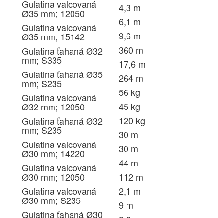
Guľatina valcovaná
4,3 m
Ø35 mm; 12050
6,1 m
Guľatina valcovaná
9,6 m
Ø35 mm; 15142
360 m
Guľatina ťahaná Ø32
mm; S335
17,6 m
Guľatina ťahaná Ø35
264 m
mm; S235
56 kg
Guľatina valcovaná
45 kg
Ø32 mm; 12050
120 kg
Guľatina ťahaná Ø32
mm; S235
30 m
Guľatina valcovaná
30 m
Ø30 mm; 14220
44 m
Guľatina valcovaná
Ø30 mm; 12050
112 m
Guľatina valcovaná
2,1 m
Ø30 mm; S235
9 m
Guľatina ťahaná Ø30