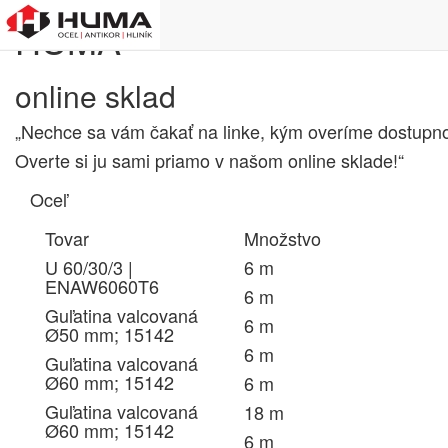
HUMA
online sklad
„Nechce sa vám čakať na linke, kým overíme dostupn
Overte si ju sami priamo v našom online sklade!“
Oceľ
Tovar
Množstvo
U 60/30/3 |
6 m
ENAW6060T6
6 m
Guľatina valcovaná
6 m
Ø50 mm; 15142
6 m
Guľatina valcovaná
Ø60 mm; 15142
6 m
Guľatina valcovaná
18 m
Ø60 mm; 15142
6 m