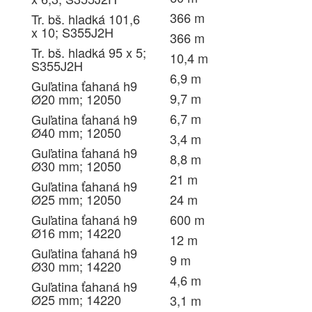
366 m
Tr. bš. hladká 101,6
x 10; S355J2H
366 m
Tr. bš. hladká 95 x 5;
10,4 m
S355J2H
6,9 m
Guľatina ťahaná h9
9,7 m
Ø20 mm; 12050
6,7 m
Guľatina ťahaná h9
Ø40 mm; 12050
3,4 m
Guľatina ťahaná h9
8,8 m
Ø30 mm; 12050
21 m
Guľatina ťahaná h9
Ø25 mm; 12050
24 m
Guľatina ťahaná h9
600 m
Ø16 mm; 14220
12 m
Guľatina ťahaná h9
9 m
Ø30 mm; 14220
4,6 m
Guľatina ťahaná h9
Ø25 mm; 14220
3,1 m