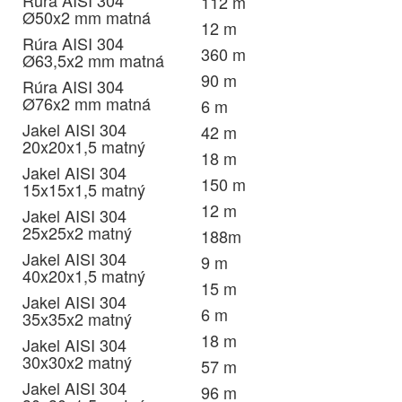
Rúra AISI 304
112 m
Ø50x2 mm matná
12 m
Rúra AISI 304
360 m
Ø63,5x2 mm matná
90 m
Rúra AISI 304
Ø76x2 mm matná
6 m
Jakel AISI 304
42 m
20x20x1,5 matný
18 m
Jakel AISI 304
150 m
15x15x1,5 matný
12 m
Jakel AISI 304
25x25x2 matný
188m
Jakel AISI 304
9 m
40x20x1,5 matný
15 m
Jakel AISI 304
6 m
35x35x2 matný
18 m
Jakel AISI 304
30x30x2 matný
57 m
Jakel AISI 304
96 m