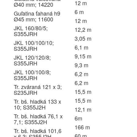
12 m
Ø40 mm; 14220
6 m
Guľatina ťahaná h9
Ø45 mm; 11600
12 m
JKL 160/80/5;
12,2 m
S355JRH
3,05 m
JKL 100/100/10;
6,1 m
S355JRH
9,15 m
JKL 120/120/8;
S355JRH
9,3 m
JKL 100/100/8;
6,2 m
S355JRH
6,2 m
Tr. zváraná 121 x 3;
15,5 m
S235JRH
15,5 m
Tr. bš. hladká 133 x
10; S355J2H
12,1 m
Tr. bš. hladká 76,1 x
6m
7,1; S355J2H
166 m
Tr. bš. hladká 101,6
60 m
x 6,3; S355J2H