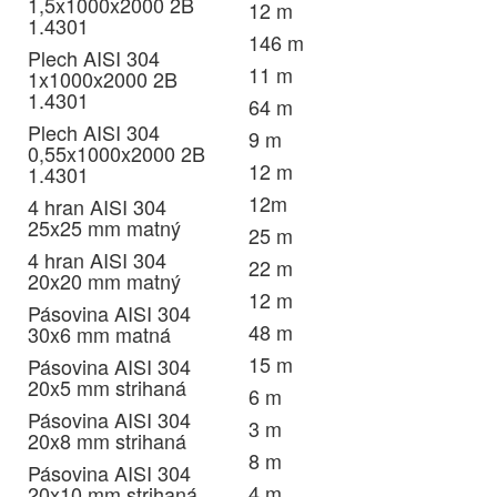
1,5x1000x2000 2B
12 m
1.4301
146 m
Plech AISI 304
11 m
1x1000x2000 2B
1.4301
64 m
Plech AISI 304
9 m
0,55x1000x2000 2B
12 m
1.4301
12m
4 hran AISI 304
25x25 mm matný
25 m
4 hran AISI 304
22 m
20x20 mm matný
12 m
Pásovina AISI 304
48 m
30x6 mm matná
15 m
Pásovina AISI 304
20x5 mm strihaná
6 m
Pásovina AISI 304
3 m
20x8 mm strihaná
8 m
Pásovina AISI 304
4 m
20x10 mm strihaná