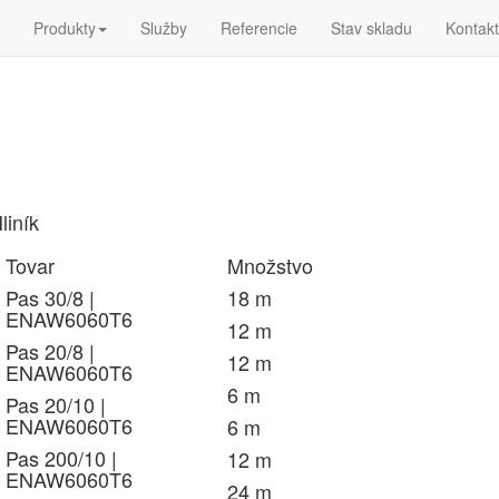
Produkty
Služby
Referencie
Stav skladu
Kontakt
liník
Tovar
Množstvo
Pas 30/8 |
18 m
ENAW6060T6
12 m
Pas 20/8 |
12 m
ENAW6060T6
6 m
Pas 20/10 |
ENAW6060T6
6 m
Pas 200/10 |
12 m
ENAW6060T6
24 m